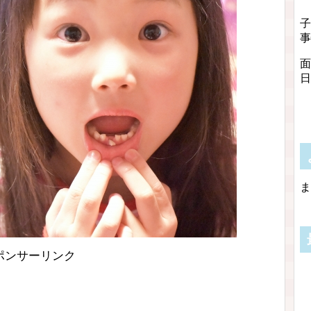
子
事
面
日
ま
ポンサーリンク