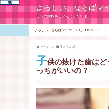
よろしい、ならばマ
うちの家族をナメんじゃないよ!!
よろしい、ならばマイホームだ TOPページ
ホーム
子どもの話
子
供の抜けた歯はど
っちがいいの？