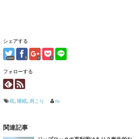
シェアする
error
0
0
フォローする
枕
,
睡眠
,
肩こり
ru
関連記事