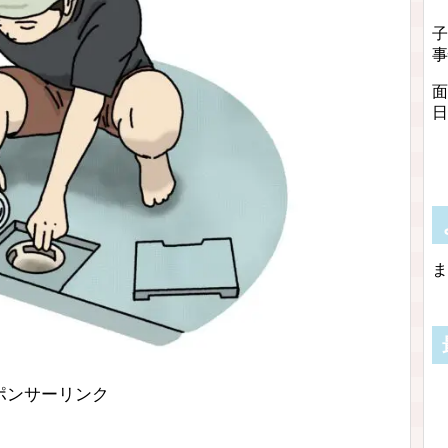
子
事
面
日
ま
ポンサーリンク