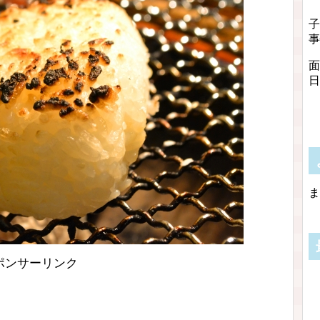
子
事
面
日
ま
ポンサーリンク