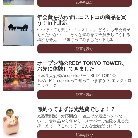
記事を読む
年会費を払わずにコストコの商品を買
う！in下北沢
いつ行っても楽しい「コストコ」 どうにも年会費が
もったいない…。 そんな悩みをプチ解決してくれる
場所を発見！ 早速行ってみました♪ 下北沢...
記事を読む
オープン前のRED° TOKYO TOWER、
お先に体験してきました
日本最大規模のesportsパークRED° TOKYO
TOWER！ esportsって知っていますか？ エレクトロ
ニック・ス...
記事を読む
節約ってまずは光熱費でしょ！？
光熱費削減、対応開始！ 値上げが最近ハンパな
い…。食料品やら何やら、スーパーで値段を見るた
び、えっ！？これって、こんな金額だっけ？っ...
記事を読む