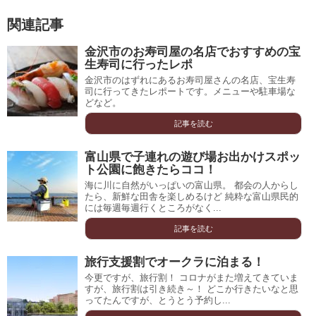
関連記事
金沢市のお寿司屋の名店でおすすめの宝
生寿司に行ったレポ
金沢市のはずれにあるお寿司屋さんの名店、宝生寿
司に行ってきたレポートです。メニューや駐車場な
どなど。
記事を読む
富山県で子連れの遊び場お出かけスポッ
ト公園に飽きたらココ！
海に川に自然がいっぱいの富山県。 都会の人からし
たら、新鮮な田舎を楽しめるけど 純粋な富山県民的
には毎週毎週行くところがなく...
記事を読む
旅行支援割でオークラに泊まる！
今更ですが、旅行割！ コロナがまた増えてきていま
すが、旅行割は引き続き～！ どこか行きたいなと思
ってたんですが、とうとう予約し...